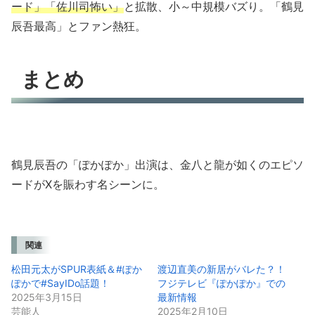
ード」「佐川司怖い」
と拡散、小～中規模バズり。「鶴見
辰吾最高」とファン熱狂。
まとめ
鶴見辰吾の「ぽかぽか」出演は、金八と龍が如くのエピソ
ードがXを賑わす名シーンに。
関連
松田元太がSPUR表紙＆#ぽか
渡辺直美の新居がバレた？！
ぽかで#SayIDo話題！
フジテレビ『ぽかぽか』での
2025年3月15日
最新情報
芸能人
2025年2月10日