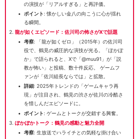
の演技が「リアルすぎる」と再評価。
ポイント
: 懐かしい金八の向こうに心が揺れ
る瞬間。
龍が如くエピソード：佐川司の怖さがXで話題
考察
: 「龍が如くゼロ」（2015年）の佐川司
役で、鶴見の威圧的な演技が光る。「ぽかぽ
か」で語られると、Xで「@muu91」が「説
教が怖い」と投稿、数十件反応。 ゲームフ
ァンが「佐川組長ならでは」と拡散。
詳細
: 2025年トレンドの「ゲームキャラ再
現」が注目され、鶴見の渋さが佐川の冷酷さ
を惜しんだエピソードに。
ポイント
: ゲームとトークが交錯する興奮。
ぽかぽかトーク：鶴見の感動と魅力全開
考察
: 生放送でハライチとの気軽な掛け合い