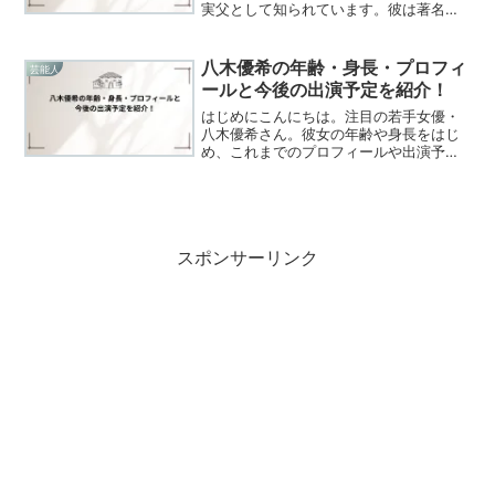
実父として知られています。彼は著名な
フリーアナウンサー徳光和夫氏の実弟で
もあります。次郎氏は、伊勢丹新宿店に
おいて、2000年から2004年まで店次長
八木優希の年齢・身長・プロフィ
芸能人
として活躍し、その...
ールと今後の出演予定を紹介！
はじめにこんにちは。注目の若手女優・
八木優希さん。彼女の年齢や身長をはじ
め、これまでのプロフィールや出演予定
について多くのファンが関心を寄せてい
ます。今後さらに活躍が期待される八木
さんの魅力に迫り、その多彩な才能や今
後の出演作についてご紹介...
スポンサーリンク