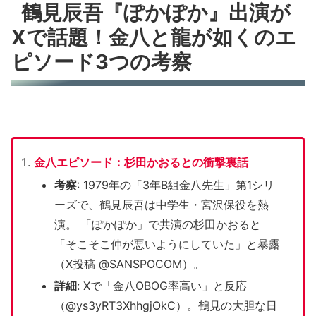
鶴見辰吾『ぽかぽか』出演が
Xで話題！金八と龍が如くのエ
ピソード3つの考察
金八エピソード：杉田かおるとの衝撃裏話
考察
: 1979年の「3年B組金八先生」第1シリ
ーズで、鶴見辰吾は中学生・宮沢保役を熱
演。 「ぽかぽか」で共演の杉田かおると
「そこそこ仲が悪いようにしていた」と暴露
（X投稿 @SANSPOCOM）。
詳細
: Xで「金八OBOG率高い」と反応
（@ys3yRT3XhhgjOkC）。鶴見の大胆な日