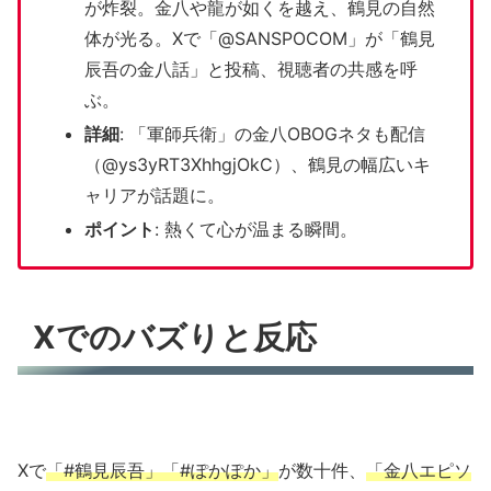
が炸裂。金八や龍が如くを越え、鶴見の自然
体が光る。Xで「@SANSPOCOM」が「鶴見
辰吾の金八話」と投稿、視聴者の共感を呼
ぶ。
詳細
: 「軍師兵衛」の金八OBOGネタも配信
（@ys3yRT3XhhgjOkC）、鶴見の幅広いキ
ャリアが話題に。
ポイント
: 熱くて心が温まる瞬間。
Xでのバズりと反応
Xで
「#鶴見辰吾」「#ぽかぽか」
が数十件、
「金八エピソ