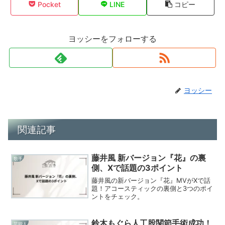
Pocket
LINE
コピー
ヨッシーをフォローする
ヨッシー
関連記事
藤井風 新バージョン『花』の裏
歌手
側、Xで話題の3ポイント
藤井風の新バージョン『花』MVがXで話
題！アコースティックの裏側と3つのポイ
ントをチェック。
鈴木もぐら人工股関節手術成功！
芸能人