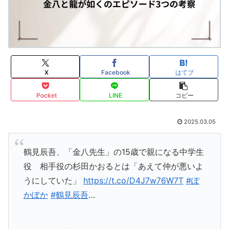
X
Facebook
はてブ
Pocket
LINE
コピー
2025.03.05
鶴見辰吾、「金八先生」の15歳で親になる中学生
役 相手役の杉田かおるとは「あえて仲が悪いよ
うにしていた」
https://t.co/D4J7w76W7T
#ぽ
かぽか
#鶴見辰吾
…