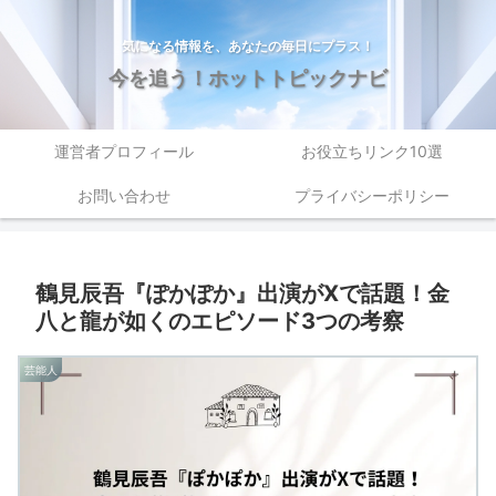
気になる情報を、あなたの毎日にプラス！
今を追う！ホットトピックナビ
運営者プロフィール
お役立ちリンク10選
お問い合わせ
プライバシーポリシー
鶴見辰吾『ぽかぽか』出演がXで話題！金
八と龍が如くのエピソード3つの考察
芸能人