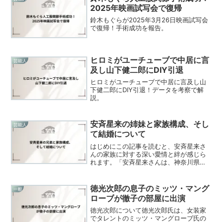
2025年映画試写会で復帰
鈴木もぐらが2025年3月26日映画試写会
で復帰！手術成功を報告。
ヒロミがユーチューブで中居に言
芸能人
及し山下健二郎にDIY引退
ヒロミがユーチューブで中居に言及し山
下健二郎にDIY引退！データを考察で解
説。
安斉星来の姉妹と家族構成、そし
芸能人
て結婚について
はじめにこの記事を読むと、安斉星来さ
んの家族に対する深い愛情と絆が感じら
れます。「安斉星来さんは、神奈川県出
身の女優、ファッションモデル、タレン
トであり、家族は彼女にとって大きな支
えです。なぜなら、彼女の父親は日本
徳光次郎の息子のミッツ・マング
一般
人、母親はフィリピン人のハ...
ローブが徹子の部屋に出演
徳光次郎について徳光次郎氏は、女装家
でタレントのミッツ・マングローブ氏の