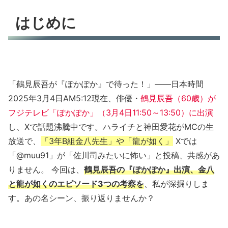
はじめに
「鶴見辰吾が『ぽかぽか』で待った！」——日本時間
2025年3月4日AM5:12現在、俳優・
鶴見辰吾（60歳）が
フジテレビ「ぽかぽか」（3月4日11:50～13:50）に出演
し、Xで話題沸騰中です。ハライチと神田愛花がMCの生
放送で、
「3年B組金八先生」や「龍が如く」
Xでは
「@muu91」が「佐川司みたいに怖い」と投稿、共感があ
りません。 今回は、
鶴見辰吾
の『ぽかぽか』出演、金八
と龍が如くのエピソード3つの考察を
、私が深掘りしま
す。あの名シーン、振り返りませんか？