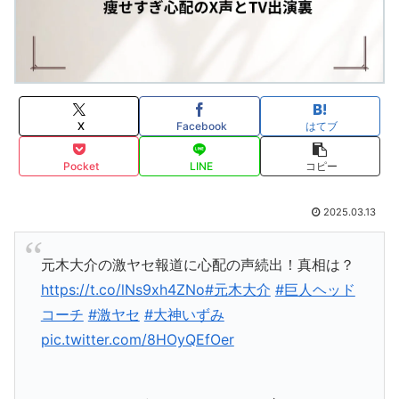
X
Facebook
はてブ
Pocket
LINE
コピー
2025.03.13
元木大介の激ヤセ報道に心配の声続出！真相は？
https://t.co/lNs9xh4ZNo
#元木大介
#巨人ヘッド
コーチ
#激ヤセ
#大神いずみ
pic.twitter.com/8HOyQEfOer