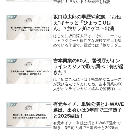
声優に！彼女いる？熱愛噂を解説！
坂口涼太郎の学歴や家族、”おね
芸能人
ぇ”キャラと「ひょっこりは
ん」？旅サラダにゲスト出演
はじめに坂口涼太郎は、そのユニークな
キャラクターと個性的な演技で注目を集
めている俳優で、最近では『旅サラダ』
にも出演し、さらに注目を浴びていま
す。1月18日 土曜 8:00-9:30 テレビ朝
日 朝だ！生です旅サラダ 静岡県富士
吉本興業の50人、警視庁がオン
芸能人
山絶景人気温...
ラインカジノで取り調べ！何が起
きた？
はじめにこんにちは！衝撃的なニュース
が飛び込んできましたね。吉本興業の50
人がオンラインカジノ絡みで警視庁に取
り調べられてるって、一体何が起きたん
でしょうか？1. 吉本興業に何が起きた
の？日本では賭博が禁止なのに、オンラ
有元キイチ、単独公演とJ-WAVE
芸能人
インカジノのグレーゾ...
選出、出会いは3年前で三浦透子
と2025結婚！
有元キイチ、単独公演とJ-WAVE選出で
輝き、3年前の縁で三浦透子と2025結