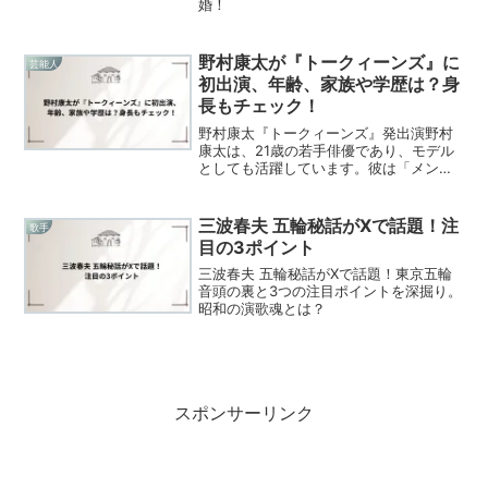
婚！
野村康太が『トークィーンズ』に
芸能人
初出演、年齢、家族や学歴は？身
長もチェック！
野村康太『トークィーンズ』発出演野村
康太は、21歳の若手俳優であり、モデル
としても活躍しています。彼は「メンズ
ノンノ」の専属モデルとして知られ、ス
タイルも抜群です。野村康太は、2003年
11月30日生まれで、東京都出身の俳優で
三波春夫 五輪秘話がXで話題！注
歌手
す。身長184...
目の3ポイント
三波春夫 五輪秘話がXで話題！東京五輪
音頭の裏と3つの注目ポイントを深掘り。
昭和の演歌魂とは？
スポンサーリンク