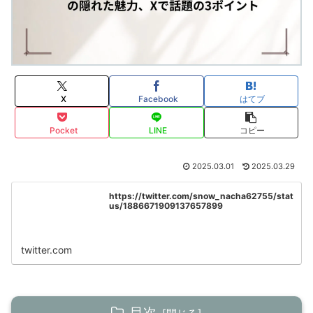
X
Facebook
はてブ
Pocket
LINE
コピー
2025.03.01
2025.03.29
https://twitter.com/snow_nacha62755/stat
us/1886671909137657899
twitter.com
目次