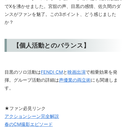
でXを沸かせました。宮舘の声、目黒の感情、佐久間のダ
ンスがファンを魅了。この3ポイント、どう感じました
か？
【個人活動とのバランス】
目黒のソロ活動は
FENDI CM
と
映画出演
で相乗効果を発
揮。グループ活動の詳細は
声優業の両立術
にも関連しま
す。
★ファン必見リンク
アクションシーン完全解説
春のCM撮影エピソード