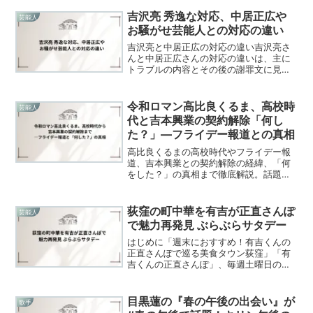
吉沢亮 秀逸な対応、中居正広や
芸能人
お騒がせ芸能人との対応の違い
吉沢亮と中居正広の対応の違い吉沢亮さ
んと中居正広さんの対応の違いは、主に
トラブルの内容とその後の謝罪文に見ら
れます。吉沢さんは、泥酔して隣室に無
断で侵入した件について、所属事務所の
アミューズが迅速かつ丁寧な謝罪文を発
令和ロマン高比良くるま、高校時
芸能人
表しました。この謝罪文は...
代と吉本興業の契約解除「何し
た？」―フライデー報道との真相
高比良くるまの高校時代やフライデー報
道、吉本興業との契約解除の経緯、「何
をした？」の真相まで徹底解説。話題の
芸人の過去と現在をわかりやすくまとめ
ます
荻窪の町中華を有吉が正直さんぽ
芸能人
で魅力再発見 ぶらぶらサタデー
はじめに「週末におすすめ！有吉くんの
正直さんぽで巡る美食タウン荻窪」「有
吉くんの正直さんぽ」、毎週土曜日の昼
下がりに放送されるこの番組は、何気な
い街角に潜む魅力を発見する楽しさが詰
まっています。特に12月28日の放送で
目黒蓮の『春の午後の出会い』が
歌手
は、荻窪を舞台にした散...