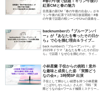
#春の午後で話題！キリン午後の
紅茶CMと春の魅力
目黒蓮の新CM『春の午後の出会い』がキ
リン午後の紅茶で3月18日放送開始！#春
の午後で話題の桜シーンやUruの楽曲を
1500文字以上で解説。X拡散リンク付
き！
backnumberの『ブルーアンバ
歌手
ー』が『あなたを奪ったその日か
ら』で心を掴む理由＆ライブ
2025年への期待
back numberの『ブルーアンバー』が
2025年ドラマ『あなたを奪ったその日か
ら』で話題！なぜ心を掴むのか、ライブ
展望と共に独自分析。感動の秘密を今す
ぐチェック！
小林星蘭 子役からの挑戦！意外
芸能人
な趣味と成長した姿 「実際どう
なの会×」3時間SP 出演
子役として輝かしい経歴を持つ小林星蘭
（こばやしせいらん）さんが、TBS「実
際どうなの会×ワールド極限ミステリー合
体3時間SP」（11月20日放送）にVTRで
出演します。堀越高校を卒業し、子役か
ら女優へと歩む彼女の姿に注目です。