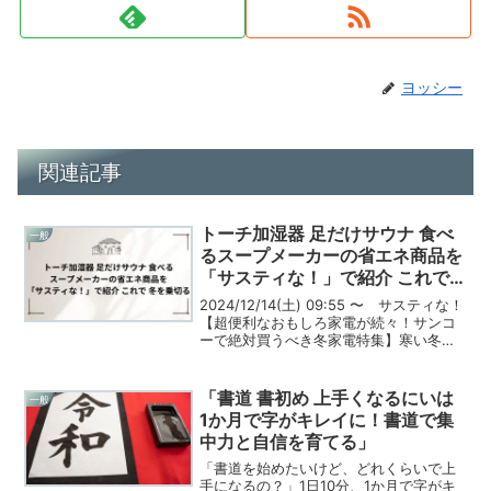
ヨッシー
関連記事
トーチ加湿器 足だけサウナ 食べ
一般
るスープメーカーの省エネ商品を
「サスティな！」で紹介 これで
冬を乗切る
2024/12/14(土) 09:55 〜 サスティな！
【超便利なおもしろ家電が続々！サンコ
ーで絶対買うべき冬家電特集】寒い冬の
季節、暖房器具や省エネ家電を探してい
る方は多いのではないでしょうか。特に
寒さが厳しくなると、暖かさと省エネを
「書道 書初め 上手くなるにいは
一般
両立...
1か月で字がキレイに！書道で集
中力と自信を育てる」
「書道を始めたいけど、どれくらいで上
手になるの？」1日10分、1か月で字がキ