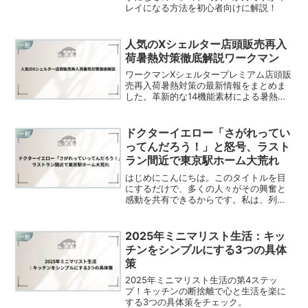
レイになる方法を初心者向けに解説！
人気のXシェルター店頭販売再入
一般
荷暑熱対策徹底解説ワークマン
ワークマンXシェルタープレミアム店頭販
売再入荷暑熱対策の最新情報をまとめま
した。革新的な14機能素材による暑熱対
策から、Xシェルタープレミアム店頭販売
再入荷暑熱情報まで完全解説。確実な購
入方法もご紹介します。
ドクターイエロー「さがれってい
一般
ってんだろう！」と怒号、ラスト
ラン間近で東京駅ホーム大荒れ
はじめにこんにちは。このタイトルを目
にするだけで、多くの人々がその興奮と
感動を共有できるからです。私は、列車
や駅という普段の風景が、特別な瞬間に
変わることに魅了されます。この記事で
は、ドクターイエローという列車が運行
2025年ミニマリスト生活：キッ
一般
を終えるという歴史的な瞬...
チンをシンプルにする3つの具体
策
2025年ミニマリスト生活の第4ステッ
プ！キッチンの断捨離で心と生活を楽に
する3つの具体策をチェック。