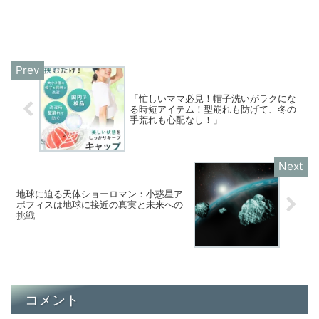
「忙しいママ必見！帽子洗いがラクにな
る時短アイテム！型崩れも防げて、冬の
手荒れも心配なし！」
地球に迫る天体ショーロマン：小惑星ア
ポフィスは地球に接近の真実と未来への
挑戦
コメント