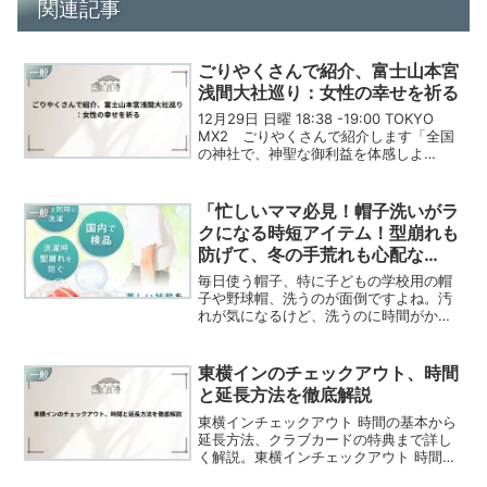
関連記事
ごりやくさんで紹介、富士山本宮
一般
浅間大社巡り：女性の幸せを祈る
12月29日 日曜 18:38 -19:00 TOKYO
MX2 ごりやくさんで紹介します「全国
の神社で、神聖な御利益を体感しよ
う！」 そんな気持ちを胸に、あらたな視
点で神社を巡る紀行番組が登場します！
今回は、富士山本宮浅間大社、吉備津神
「忙しいママ必見！帽子洗いがラ
一般
社...
クになる時短アイテム！型崩れも
防げて、冬の手荒れも心配な
し！」
毎日使う帽子、特に子どもの学校用の帽
子や野球帽、洗うのが面倒ですよね。汚
れが気になるけど、洗うのに時間がかか
るし、洗濯機に入れるのが怖い…そんな
忙しいママたちの悩みを解決する、頼も
しいアイテムを発見しました！特に、寒
東横インのチェックアウト、時間
一般
い冬は冷たい水に手を触れるのもイヤだ
と延長方法を徹底解説
し、手荒れが心配。そんな毎日のちょっ
としたストレスを解消してくれるアイテ
東横インチェックアウト 時間の基本から
ム、それがキャップウォッシャーなんで
延長方法、クラブカードの特典まで詳し
す。
く解説。東横インチェックアウト 時間の
不安を解消します。