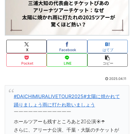
X
Facebook
はてブ
Pocket
LINE
コピー
2025.04.11
#DAICHIMIURALIVETOUR2025
#太陽に焼かれて
踊りましょう雨に打たれ歌いましょう
￣￣￣￣￣￣￣￣￣￣￣￣
ホールツアーも残すところあと2⃣公演☀️☂️
さらに、アリーナ公演、千葉・大阪のチケットが