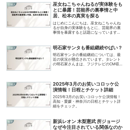
巫女ねこちゃんねるが実体験をも
芸能人
とに暴露！芸能界の裏事情と中
居、松本の真実を探る
はじめにこんにちは。巫女ねこちゃんね
るが自身の実体験をもとに、芸能界の裏
事情を暴露すると話題になっています。
特に中居正広さんや松本人志さんといっ
た大物芸能人にまつわる真実に迫り、そ
の知られざる一面を明かしていきます。
明石家サンタも番組継続やばい？
芸能人
彼女が語るリアルな体験に...
明石家サンタの番組継続については、最
近の状況が懸念されています。タレント
の明石家さんまは、フジテレビのCM収入
が減少し、番組制作費が圧迫されている
現状を心配していると語っています。特
に、長年続けてきた「明石家サンタ」に
ついても、今後の放送が...
2025年3月のお笑いコロッケ公
芸能人
演情報！日程とチケット詳細
2025年3月のお笑いコロッケ公演情報！
高知・愛媛・神奈川の日程とチケット詳
細をチェック。
新浜レオン 木梨憲武 所ジョージ
歌手
なぜ今注目されている関係なのか