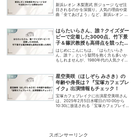
新浜レオン 木梨憲武 所ジョージ なぜ注
目されるのかを深掘り。人気の理由や楽
曲「全てあげよう」など、新浜レオン 木
梨憲武 所ジョージ なぜ繋がったのかも解
説。
はらたいらさん、誰？クイズダー
芸能人
ビーで定着した3000点、竹下景
子＆篠沢教授も高得点を競った時
代
はじめにこんにちは、「はらたいらさ
ん、誰？」という疑問を抱く方も多いか
もしれませんが、1980年代の人気クイズ
番組『クイズダービー』における彼の活
躍を知れば、その名前がいかに伝説的な
ものであるかが分かるはずです。はらた
星空美咲（ほしぞら みさき）の
芸能人
いらさんに3000点の...
年齢や身長は？『宝塚カフェブレ
イク』出演情報もチェック！
宝塚カフェブレイクに出演星空美咲さん
は、2025年2月5日水曜日の10:00から
10:30に放送される「宝塚カフェブレイ
ク」に出演します。この番組では、宝塚
歌劇団のタカラジェンヌがゲストとして
登場し、舞台の裏話やプライベートトー
クを交えなが...
スポンサーリンク