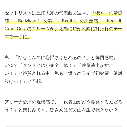
セットリストは三浦大知の代表曲の宝庫。
「燦々」の清涼
感、「Be Myself」の魂、「Excite」の疾走感、「Keep It
Goin’ On」のグルーヴが、太陽に焼かれ雨に打たれのテー
マで一つに。
私、「なぜこんなに心揺さぶられるの？」と毎回感動。
SNSで「ダンスと歌が完全一体！」「映像演出がすご
い！」と絶賛される中、私も「燦々のライブ初披露、絶対
泣ける！」と予想。
アリーナ公演の規模感で、「代表曲がどう爆発するんだろ
う？」と楽しみです。皆さんはどの曲を生で聴きたい？