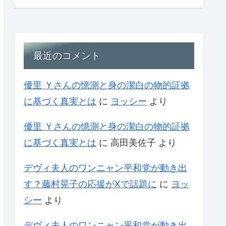
最近のコメント
優里 Ｙさんの憶測と身の潔白の物的証拠
に基づく真実とは
に
ヨッシー
より
優里 Ｙさんの憶測と身の潔白の物的証拠
に基づく真実とは
に
高田美佐子
より
デヴィ夫人のワンニャン平和党が動き出
す？藤村晃子の応援がXで話題に
に
ヨッ
シー
より
デヴィ夫人のワンニャン平和党が動き出