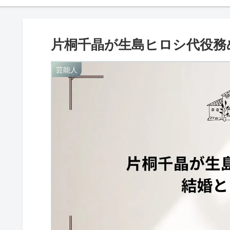
片桐千晶が生島ヒロシ代役務
芸能人