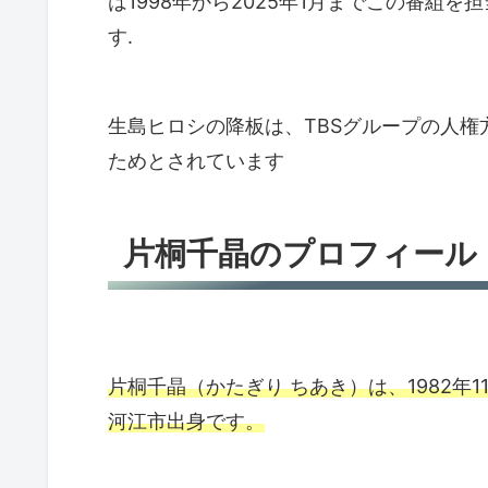
は1998年から2025年1月までこの番組
す.
生島ヒロシの降板は、TBSグループの人
ためとされています
片桐千晶のプロフィール
片桐千晶（かたぎり ちあき）は、1982年
河江市出身です。