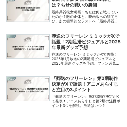
め、ファンの中には様々な...
は？ちせの戦いの裏側
最終兵器彼女考察：ちせは何と戦ってい
たのか？敵の正体と、映画版への疑問再
び、あの衝撃的なラストへ「最終兵器彼
女」──その衝撃的なラストシーンを覚え
ているだろうか。ちせは、愛するシュウ
ジと永遠の別れを告げ、宇宙へと旅立っ
葬送のフリーレン ミミックがXで
アニメ
ていった。あれから、私...
話題！2期足湯ビジュアルと2025
年最新グッズ予想
葬送のフリーレン ミミックがXで再熱！
2026年1月放送の2期足湯ビジュアルと
2025年最新グッズを予想。ファン必見の
癒しポイントをチェック！
『葬送のフリーレン』第2期制作
アニメ
決定がXで話題！アニメあらすじ
と注目の3ポイント
『葬送のフリーレン』第2期制作決定がX
で発表！アニメあらすじと第2期の注目ポ
イント3つを解説。放送はいつ？