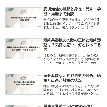
安済知佳の旦那と身長・兄妹・学
アニメ
歴・経歴まで解説
安済知佳の旦那安済知佳は、2020年7月
31日に自身のインスタグラムで結婚を発
表しました。彼女はファンに向けて「い
つも沢山の応援、本当にありがとうござ
います！私事で大変恐縮ですが、結婚い
たしましたことをご報告申し上げます」
最終兵器彼女の敵の正体と最終形
アニメ
と述べています。安...
態は？気持ち悪い 何と戦ってる
の
はじめに「最終兵器彼女」は、多くの人
が心に深く残る作品です。その独特なス
トーリーやキャラクター描写は、視聴者
や読者に強い感情を引き起こします。私
も最初にこの作品に触れたとき、ちせの
苦悩や戦争の悲劇に心を打たれ、物語が
藤井みほなと神谷浩史の関係、結
アニメ
進むごとにその複雑さに引...
婚と出産と離婚の状況
神谷浩史さんの結婚報道と、その周辺の
騒動ネット上には、神谷さんと藤井さん
の結婚に関する様々な情報が飛び交って
いますが、具体的な証拠となるものはほ
とんどありません。結婚時期や子供の有
無など、具体的な情報が断片的であるた
最終兵器彼女 謎の敵の正体と
アニメ