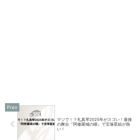
マジで！？礼真琴2025年がスゴい！最後
の舞台『阿修羅城の瞳』で宝塚星組が熱
い！