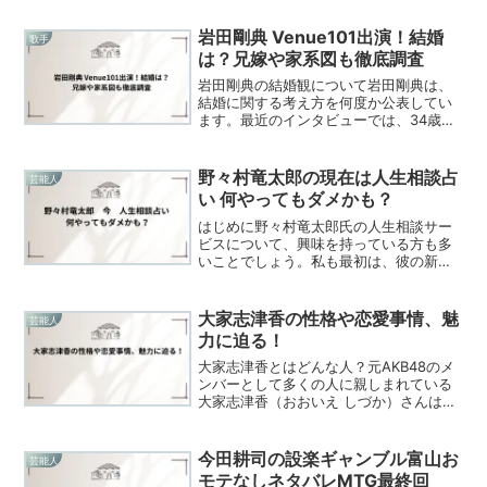
「GMO SONIC 2025」に出場します。
m-flo（エムフロー）のパフォーマ...
岩田剛典 Venue101出演！結婚
歌手
は？兄嫁や家系図も徹底調査
岩田剛典の結婚観について岩田剛典は、
結婚に関する考え方を何度か公表してい
ます。最近のインタビューでは、34歳の
彼が現在結婚願望が「ゼロ」であること
を明かしました。彼は「したいとも思わ
ない」とし、今は仕事がプライベートよ
野々村竜太郎の現在は人生相談占
芸能人
りも優先される状況にあ...
い 何やってもダメかも？
はじめに野々村竜太郎氏の人生相談サー
ビスについて、興味を持っている方も多
いことでしょう。私も最初は、彼の新た
なビジネス展開に興味を抱きました。な
ぜなら、過去に号泣会見で全国的に注目
を集め、その後、政治活動から離れ、占
大家志津香の性格や恋愛事情、魅
芸能人
いや恋愛相談など新たな形...
力に迫る！
大家志津香とはどんな人？元AKB48のメ
ンバーとして多くの人に親しまれている
大家志津香（おおいえ しづか）さんは、
1991年12月28日生まれのやぎ座で、身長
は164cm、出身は福岡県です。彼女は
2007年にAKB48のオーディションに合
今田耕司の設楽ギャンブル富山お
芸能人
格...
モテなしネタバレMTG最終回