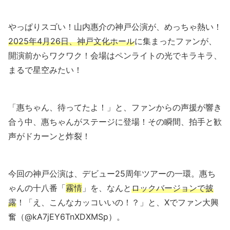
やっぱりスゴい！山内惠介の神戸公演が、めっちゃ熱い！
2025年4月26日、神戸文化ホール
に集まったファンが、
開演前からワクワク！会場はペンライトの光でキラキラ、
まるで星空みたい！
「惠ちゃん、待ってたよ！」と、ファンからの声援が響き
合う中、惠ちゃんがステージに登場！その瞬間、拍手と歓
声がドカーンと炸裂！
今回の神戸公演は、デビュー25周年ツアーの一環。惠ち
ゃんの十八番「
霧情
」を、なんと
ロックバージョンで披
露
！「え、こんなカッコいいの！？」と、Xでファン大興
奮（@kA7jEY6TnXDXMSp）。