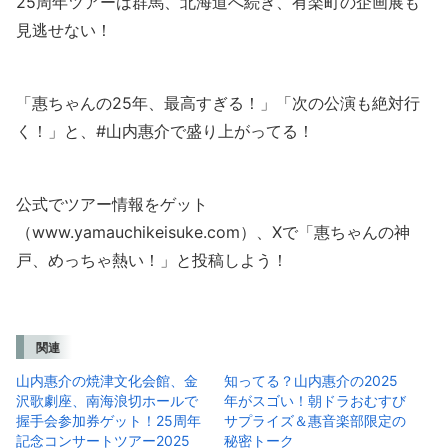
25周年ツアーは群馬、北海道へ続き、有楽町の企画展も
見逃せない！
「惠ちゃんの25年、最高すぎる！」「次の公演も絶対行
く！」と、#山内惠介で盛り上がってる！
公式でツアー情報をゲット
（www.yamauchikeisuke.com）、Xで「惠ちゃんの神
戸、めっちゃ熱い！」と投稿しよう！
関連
山内惠介の焼津文化会館、金
知ってる？山内惠介の2025
沢歌劇座、南海浪切ホールで
年がスゴい！朝ドラおむすび
握手会参加券ゲット！25周年
サプライズ＆惠音楽部限定の
記念コンサートツアー2025
秘密トーク