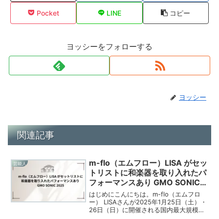
Pocket
LINE
コピー
ヨッシーをフォローする
ヨッシー
関連記事
m-flo（エムフロー）LISA がセッ
芸能人
トリストに和楽器を取り入れたパ
フォーマンスあり GMO SONIC
2025
はじめにこんにちは。m-flo（エムフロ
ー） LISAさんが2025年1月25日（土）・
26日（日）に開催される国内最大規模の
ダンスミュージックフェスティバル