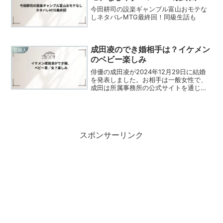
今田耕司の設楽ギャンブル富山おモテな
しネタバレMTG最終回！同級生話も
成田凌のでき婚相手は？イケメン
芸能人
のベビー楽しみ
俳優の成田凌が2024年12月29日に結婚
を発表しました。お相手は一般女性で、
成田は所属事務所の公式サイトを通じて
このニュースを伝えました。彼は「来年
には新しい家族も増える予定です」とも
コメントしており、妻の妊娠も明らかに
されています。成田...
スポンサーリンク