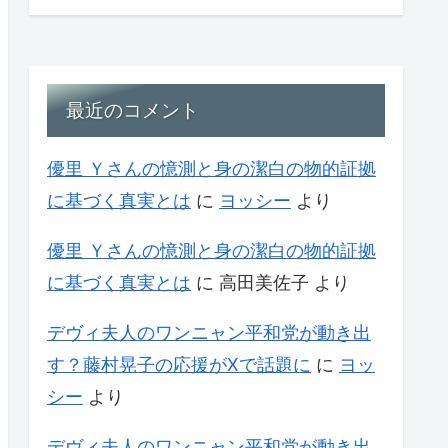
最近のコメント
優里 Ｙさんの憶測と身の潔白の物的証拠
に基づく真実とは
に
ヨッシー
より
優里 Ｙさんの憶測と身の潔白の物的証拠
に基づく真実とは
に
高田美佐子
より
デヴィ夫人のワンニャン平和党が動き出
す？藤村晃子の応援がXで話題に
に
ヨッ
シー
より
デヴィ夫人のワンニャン平和党が動き出