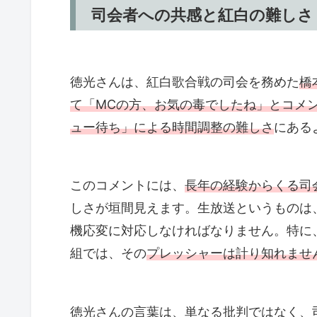
司会者への共感と紅白の難しさ
徳光さんは、紅白歌合戦の司会を務めた
橋
て「MCの方、お気の毒でしたね」とコメ
ュー待ち」による時間調整の難しさ
にある
このコメントには、
長年の経験からくる司
しさが垣間見えます。生放送というものは
機応変に対応しなければなりません。特に
組では、その
プレッシャーは計り知れませ
徳光さんの言葉は、単なる批判ではなく、