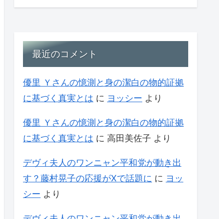
最近のコメント
優里 Ｙさんの憶測と身の潔白の物的証拠
に基づく真実とは
に
ヨッシー
より
優里 Ｙさんの憶測と身の潔白の物的証拠
に基づく真実とは
に
高田美佐子
より
デヴィ夫人のワンニャン平和党が動き出
す？藤村晃子の応援がXで話題に
に
ヨッ
シー
より
デヴィ夫人のワンニャン平和党が動き出