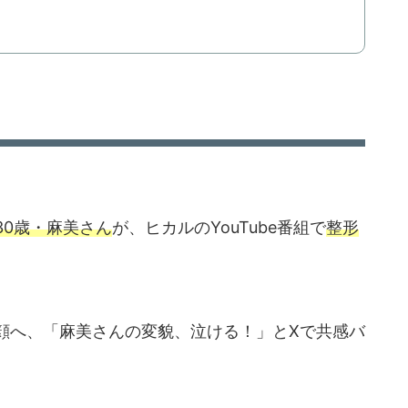
30歳・麻美さん
が、ヒカルのYouTube番組で
整形
顔へ、「麻美さんの変貌、泣ける！」とXで共感バ