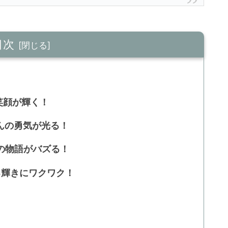
目次
笑顔が輝く！
さんの勇気が光る！
んの物語がバズる！
なる輝きにワクワク！