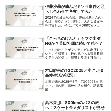
ズとしての活躍まで、彼女の魅力を余す
ところなくご紹介します。彼女がどんな
伊藤沙莉が噛んだミソラ事件と照
芸能人
人物なのか、どんな個性を...
らし合わせて考察してみた
2024年の紅白歌合戦、伊藤沙莉さんの司
会は、華やかさと同時に、大きな波紋を
呼びました。特に、TOMORROW X
TOGETHERの名前を噛んでしまった場面
は、多くの視聴者の目に焼き付いたので
はないでしょうか。2024年の紅白歌合戦
『こっちのけんと』もフジ出演
芸能人
で起き...
NGか？菅田将暉に続いて弟も？
こっちのけんとがフジテレビに出演しな
いという報道は、彼の兄である菅田将暉
や弟との関係にも影響を及ぼす可能性が
あります。菅田将暉は、日本の人気俳優
であり、その存在感は弟たちにも影響を
与えています。このような背景から、こ
本田紗来のTGC2025と小さい頃
スポーツ
っちのけんとの活動におい...
高校生活が話題！
本田紗来の2025年3月！TGC2025出演、
小さい頃の夢、高校生活を紹介。話題沸
騰！
髙木菜那、800kmのバスの旅
芸能人
へ！スケート金メダリストが見せ