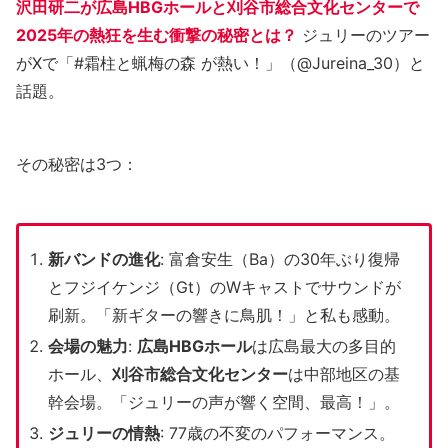
沢田研二が広島HBGホールと刈谷市総合文化センターで
2025年の熱狂を生む衝撃の秘密とは？
ジュリーのツアー
がXで「#霜柱と蝋梅の森 が熱い！」（@Jureina_30）と
話題。
その秘密は3つ：
新バンドの進化
: 富倉安生（Ba）の30年ぶり復帰
とフジイケンジ（Gt）のWキャストでサウンドが
刷新。「新ギターの響きに鳥肌！」と私も感動。
会場の魅力
:
広島HBGホール
は広島最大の多目的
ホール、
刈谷市総合文化センター
は中部地区の基
幹会場。「ジュリーの声が響く空間、最高！」。
ジュリーの情熱
: 77歳の不変のパフォーマンス。