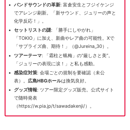
バンドサウンドの革新
: 富倉安生とフジイケンジ
でアレンジ刷新。「新サウンド、ジュリーの声と
化学反応！」。
セットリストの謎
: 「勝手にしやがれ」
「TOKIO」に加え、新曲やレア曲の可能性。Xで
「サプライズ曲、期待！」（@Jureina_30）。
ツアーテーマ
: 「霜柱と蝋梅」の“厳しさと美”。
「ジュリーの表現に涙！」と私も感動。
感染症対策
: 会場ごとの規制を要確認（未公
表）。
広島HBGホール
は換気良好。
グッズ情報
: ツアー限定グッズ販売。公式サイト
で随時発表
（https://w.pia.jp/t/sawadakenji/）。