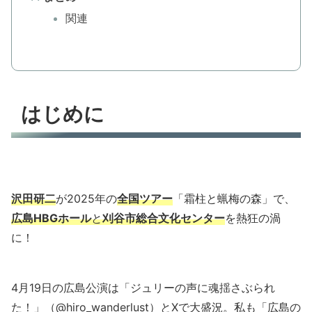
関連
はじめに
沢田研二
が2025年の
全国ツアー
「霜柱と蝋梅の森」で、
広島HBGホール
と
刈谷市総合文化センター
を熱狂の渦
に！
4月19日の広島公演は「ジュリーの声に魂揺さぶられ
た！」（@hiro_wanderlust）とXで大盛況。私も「広島の