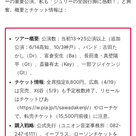
ーの重要公演。私も「ジュリーの全国行脚に感動！」と興
奮。概要とチケット情報は：
ツアー概要
: 公演数：当初13→25公演以上（追加
公演：6/14高知、10/3神戸）。バンド：古田た
かし（Dr）、富倉安生（Ba）、長田進・真壁陽
平（Gt）、斎藤有太（Key）、一部フジイケンジ
（Gt）。
チケット情報
: 全席指定8,800円。広島（4/19）
は完売、刈谷（5/9）も予定枚数終了。リセール
はチケットぴあ
（https://w.pia.jp/t/sawadakenji/）やローチケ
で。転売チケット（15,500円前後）に注意。
購入戦略
: 公式先行（ユニオン音楽事務所：082-
247-6111）、イープラス、ローソンチケットを