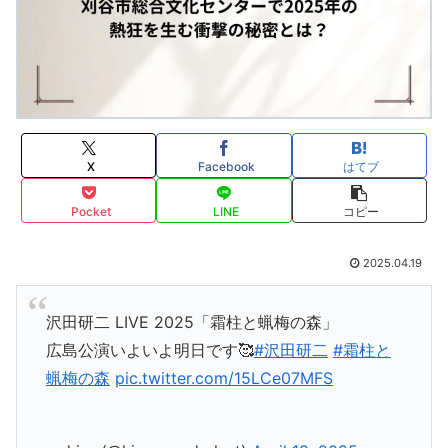
X
Facebook
はてブ
Pocket
LINE
コピー
2025.04.19
沢田研二 LIVE 2025「霜柱と蝋梅の森」
広島公演いよいよ明日です🥰
#沢田研二
#霜柱と
蝋梅の森
pic.twitter.com/15LCe07MFS