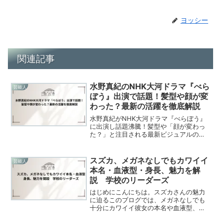
ヨッシー
関連記事
水野真紀のNHK大河ドラマ『べら
芸能人
ぼう』出演で話題！髪型や顔が変
わった？最新の活躍を徹底解説
水野真紀がNHK大河ドラマ『べらぼう』
に出演し話題沸騰！髪型や「顔が変わっ
た？」と注目される最新ビジュアルの変
化、女優としての最新の活躍やSNSでの
評判を徹底解説します。
スズカ、メガネなしでもカワイイ
芸能人
本名・血液型・身長、魅力を解
説 学校のリーダーズ
はじめにこんにちは。スズカさんの魅力
に迫るこのブログでは、メガネなしでも
十分にカワイイ彼女の本名や血液型、身
長などの基本情報から、学校のリーダー