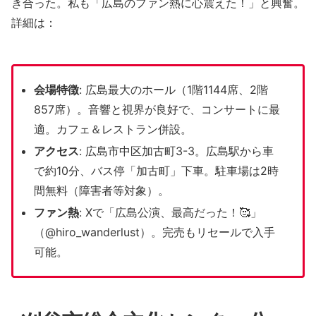
き合った。私も「広島のファン熱に心震えた！」と興奮。
詳細は：
会場特徴
: 広島最大のホール（1階1144席、2階
857席）。音響と視界が良好で、コンサートに最
適。カフェ＆レストラン併設。
アクセス
: 広島市中区加古町3-3。広島駅から車
で約10分、バス停「加古町」下車。駐車場は2時
間無料（障害者等対象）。
ファン熱
: Xで「広島公演、最高だった！🥰」
（@hiro_wanderlust）。完売もリセールで入手
可能。