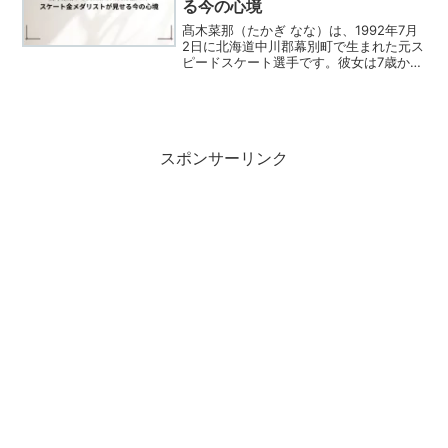
る今の心境
髙木菜那（たかぎ なな）は、1992年7月
2日に北海道中川郡幕別町で生まれた元ス
ピードスケート選手です。彼女は7歳から
スピードスケートを始め、特に女子チー
ムパシュートや1500mでの活躍が知られ
ています。経歴髙木は、帯広南商業高校
時代に全国...
スポンサーリンク