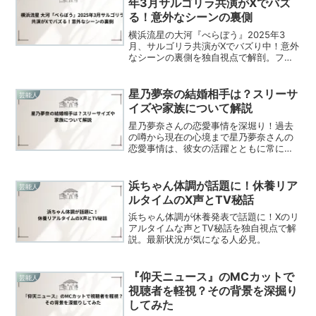
年3月サルゴリラ共演がXでバズ
る！意外なシーンの裏側
横浜流星の大河『べらぼう』2025年3
月、サルゴリラ共演がXでバズり中！意外
なシーンの裏側を独自視点で解剖。ファ
ン必見の最新情報、今すぐチェック！
星乃夢奈の結婚相手は？スリーサ
芸能人
イズや家族について解説
星乃夢奈さんの恋愛事情を深堀り！過去
の噂から現在の心境まで星乃夢奈さんの
恋愛事情は、彼女の活躍とともに常にフ
ァンの注目を集めてきました。特に、過
去の恋愛遍歴については様々な噂が飛び
交い、ネット上では多くの情報が飛び交
浜ちゃん体調が話題に！休養リア
芸能人
っています。生徒会の副会...
ルタイムのX声とTV秘話
浜ちゃん体調が休養発表で話題に！Xのリ
アルタイムな声とTV秘話を独自視点で解
説。最新状況が気になる人必見。
『仰天ニュース』のMCカットで
芸能人
視聴者を軽視？その背景を深掘り
してみた