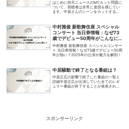
はじめに仰天ニュースのMCカット問題に
ついて、視聴者は非常に迷惑を感じてい
ます。中居さんのシーンをカットするこ
とで、番組が見づらくなり、内容も分か
りにくくなりました。これは、まるで手
抜き仕事のように感じられ、視聴者を軽
中村雅俊 新歌舞伎座 スペシャル
歌手
視している印象を与えて...
コンサート 当日券情報：なぜ73
歳でデビュー50周年がこんなに
熱い？
中村雅俊 新歌舞伎座 スペシャルコンサー
ト 当日券情報！なぜ73歳でデビュー50周
年が熱い？2025年の公演や魅力を解剖！
中居騒動で終了となる番組は？
芸能人
中居正広の影響で終了した番組の一覧と
詳細中居正広が出演していた全てのレギ
ュラー番組が終了することが発表されま
した。以下は、終了した番組の一覧とそ
の詳細です。終了した番組一覧ザ！世界
仰天ニュース（日本テレビ）中居正広が
司会を務めていたこの番組...
スポンサーリンク