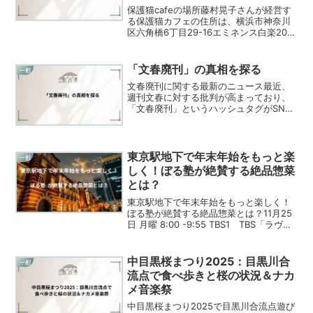
保護猫cafeの場所藤村晃子さんが経営す
る保護猫カフェの住所は、横浜市神奈川
区六角橋6丁目29-16エミネンス白楽208
です。このカフェは、保護された猫たち
との触れ合いを通じて、訪れる人々に癒
やしの時間を提供しています。保護猫カ
「文春廃刊」の真相を探る
一般
フェArig...
文春廃刊に関する最新のニュース最近、
週刊文春に対する批判が高まっており、
「文春廃刊」というハッシュタグがSNS
でトレンド入りしています。この動き
は、特に中居正広氏に関する報道の訂正
が発表されたことに起因しています。文
春は、彼に関する誤報を訂...
東京駅地下で年末年始をもっと楽
一般
しく！ぼる塾が絶賛する絶品惣菜
とは？
東京駅地下で年末年始をもっと楽しく！
ぼる塾が絶賛する絶品惣菜とは？11月25
日 月曜 8:00 -9:55 TBS1 TBS「ラヴィ
ット！」でぼる塾が試食した絶品惣菜を
中心に、東京駅地下の魅力をお伝えしま
す。視聴者としては、惣菜の味わいだけ
中目黒桜まつり2025：目黒川合
一般
でなく、彼女たちの感想を通して食の魅
流点で食べ歩きと桜の状況＆ナカ
力を再確認できるのではないかと期待し
メ音楽祭
ています。
中目黒桜まつり2025で目黒川合流点遊び