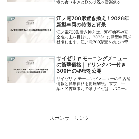
場の食べ歩きと桜の状況＆音楽祭を！
江ノ電700形置き換え！2026年
一般
新型車両の特徴と背景
江ノ電700形置き換えは、運行効率や安
全性向上を目指し、2026年に新型車両が
登場します。江ノ電700形置き換えの背
景や特徴、観光への影響を詳しく解説し
ます。
サイゼリヤ モーニングメニュー
一般
の衝撃価格｜ドリンクバー付き
300円の秘密を公開
サイゼリヤ モーニングメニューの全店舗
情報と詳細価格を徹底解説。東京・千
葉・名古屋限定の朝サイゼは、パニーニ
やフォッカチオをドリンクバー付き300
円台で提供。サイゼリヤ モーニングメニ
ューの魅力と今後の展開可能性を完全ガ
イド。
スポンサーリンク