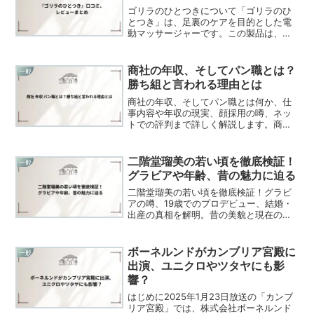
ゴリラのひとつきについて「ゴリラのひ
とつき」は、足裏のケアを目的とした電
動マッサージャーです。この製品は、ま
るでゴリラにぐーっと突かれるような感
覚を提供し、足の疲労を和らげることを
目的としています。特徴ハイパワー電動
商社の年収、そしてパン職とは？
一般
マッサージ: 強力なポン...
勝ち組と言われる理由とは
商社の年収、そしてパン職とは何か、仕
事内容や年収の現実、顔採用の噂、ネッ
トでの評判まで詳しく解説します。商社
の年収、そしてパン職とはどのような職
種か気になる方におすすめです。
二階堂瑠美の若い頃を徹底検証！
一般
グラビアや年齢、昔の魅力に迫る
二階堂瑠美の若い頃を徹底検証！グラビ
アの噂、19歳でのプロデビュー、結婚・
出産の真相を解明。昔の美貌と現在の活
躍を詳しく解説！
ボーネルンドがカンブリア宮殿に
一般
出演、ユニクロやツタヤにも影
響？
はじめに2025年1月23日放送の「カンブ
リア宮殿」では、株式会社ボーネルンド