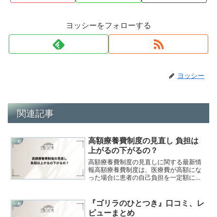
ヨッシーをフォローする
ヨッシー
関連記事
高額療養費制度の見直し 負担は
一般
上がるの下がるの？
高額療養費制度の見直しに関する最新情
報高額療養費制度は、医療費が高額にな
った場合に患者の自己負担を一定額に抑
える仕組みです。最近、政府はこの制度
の見直しを進めており、2025年8月から
段階的に自己負担の上限額を引き上げる
『ゴリラのひとつき』口コミ、レ
一般
方針を示しています。...
ビューまとめ