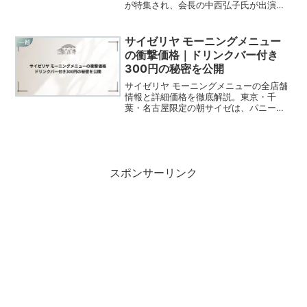
が特集され、会長の中西弘子氏が出演し
ました。地域社会と連携し、知育玩具や
遊び場を通じて子どもの成長を支えるボ
ーネルンドの取り組みや新戦略が紹介さ
サイゼリヤ モーニングメニュー
一般
れ、視聴者に深い感...
の衝撃価格｜ドリンクバー付き
300円の秘密を公開
サイゼリヤ モーニングメニューの全店舗
情報と詳細価格を徹底解説。東京・千
葉・名古屋限定の朝サイゼは、パニーニ
やフォッカチオをドリンクバー付き300
円台で提供。サイゼリヤ モーニングメニ
ューの魅力と今後の展開可能性を完全ガ
イド。
スポンサーリンク