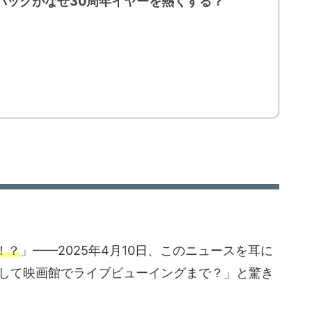
ムバックがなぜ30周年イヤーを熱くする？
！？
」——2025年4月10日、このニュースを耳に
活して映画館でライブビューイングまで？」と驚き