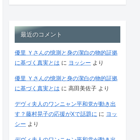
最近のコメント
優里 Ｙさんの憶測と身の潔白の物的証拠
に基づく真実とは
に
ヨッシー
より
優里 Ｙさんの憶測と身の潔白の物的証拠
に基づく真実とは
に
高田美佐子
より
デヴィ夫人のワンニャン平和党が動き出
す？藤村晃子の応援がXで話題に
に
ヨッ
シー
より
デヴィ夫人のワンニャン平和党が動き出