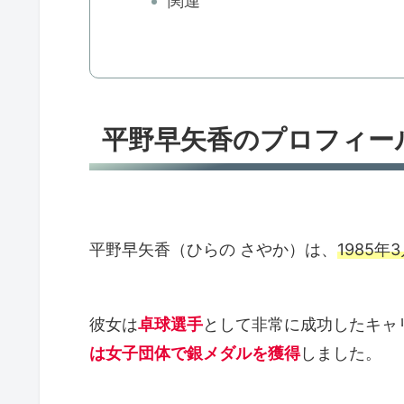
関連
平野早矢香のプロフィー
平野早矢香（ひらの さやか）は、
1985年
彼女は
卓球選手
として非常に成功したキャ
は女子団体で銀メダルを獲得
しました。