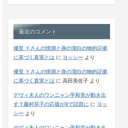
最近のコメント
優里 Ｙさんの憶測と身の潔白の物的証拠
に基づく真実とは
に
ヨッシー
より
優里 Ｙさんの憶測と身の潔白の物的証拠
に基づく真実とは
に
高田美佐子
より
デヴィ夫人のワンニャン平和党が動き出
す？藤村晃子の応援がXで話題に
に
ヨッ
シー
より
デヴィ夫人のワンニャン平和党が動き出