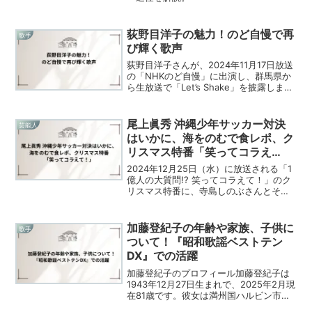
荻野目洋子の魅力！のど自慢で再
歌手
び輝く歌声
荻野目洋子さんが、2024年11月17日放送
の「NHKのど自慢」に出演し、群馬県か
ら生放送で「Let’s Shake」を披露しま
す。このブログでは、彼女の魅力、番組
の見どころ、そして私たちが感じる期待
についてまとめました。
尾上眞秀 沖縄少年サッカー対決
芸能人
はいかに、海をのむで食レポ、ク
リスマス特番「笑ってコラえ
て！」
2024年12月25日（水）に放送される「1
億人の大質問!? 笑ってコラえて！」のク
リスマス特番に、寺島しのぶさんとその
息子である尾上眞秀さんが出演します。
この特番は、明石家さんまさんがゲスト
として参加し、ダーツの旅をテーマにし
加藤登紀子の年齢や家族、子供に
歌手
た内容が展開...
ついて！『昭和歌謡ベストテン
DX』での活躍
加藤登紀子のプロフィール加藤登紀子は
1943年12月27日生まれで、2025年2月現
在81歳です。彼女は満州国ハルビン市出
身で、東京大学文学部西洋史学科を卒業