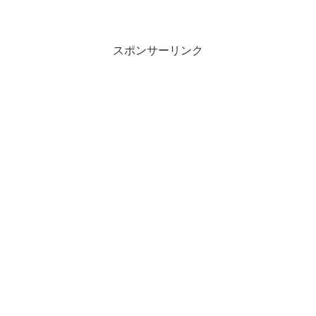
しました。その後、シャンソン、歌謡
曲、ポップス、ニューウェーブなど多様
なジャンルで...
スポンサーリンク