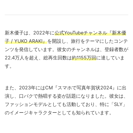
新木優子は、2022年に
公式YouTubeチャンネル『新木優
子 / YUKO ARAKI』
を開設し、旅行をテーマにしたコンテ
ンツを発信しています。彼女のチャンネルは、登録者数が
22.4万人を超え、総再生回数は
約1155万回
に達していま
す。
また、2023年にはCM『スマホで写真年賀状2024』に出
演し、口パクで熱唱する姿が話題になりました。彼女は、
ファッションモデルとしても活動しており、特に「SLY」
のイメージキャラクターとしても知られています。