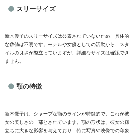
スリーサイズ
新木優子のスリーサイズは公表されていないため、具体的
な数値は不明です。モデルや女優としての活動から、スタ
イルの良さが際立っていますが、詳細なサイズは確認でき
ません。
顎の特徴
新木優子は、シャープな顎のラインが特徴的で、これが彼
女の美しさの一部とされています。顎の形状は、彼女の顔
立ちに大きな影響を与えており、特に写真や映像での印象