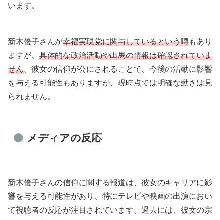
います。
新木優子さんが
幸福実現党に関与しているという噂
もあり
ますが、
具体的な政治活動や出馬の情報は確認されていま
せん
。彼女の信仰が公にされることで、今後の活動に影響
を与える可能性もありますが、現時点では明確な動きは見
られません。
メディアの反応
新木優子さんの信仰に関する報道は、彼女のキャリアに影
響を与える可能性があり、特にテレビや映画の出演におい
て視聴者の反応が注目されています。過去には、彼女の宗