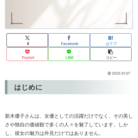
X
Facebook
はてブ
Pocket
LINE
コピー
2025.01.07
はじめに
新木優子さんは、女優としての活躍だけでなく、その美し
さや独自の価値観で多くの人々を魅了しています。しか
し、彼女の魅力は外見だけではありません。