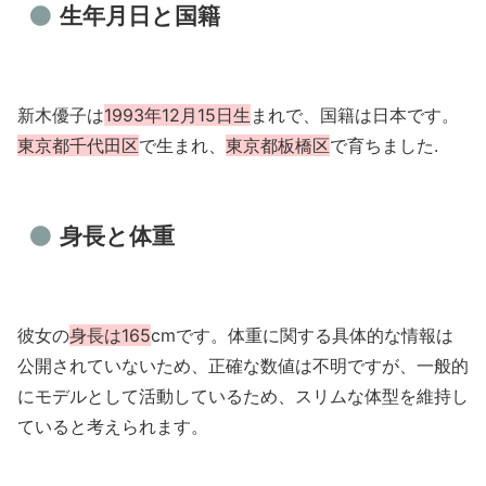
生年月日と国籍
新木優子は
1993年12月15日生
まれで、国籍は日本です。
東京都千代田区
で生まれ、
東京都板橋区
で育ちました.
身長と体重
彼女の
身長は165
cmです。体重に関する具体的な情報は
公開されていないため、正確な数値は不明ですが、一般的
にモデルとして活動しているため、スリムな体型を維持し
ていると考えられます。