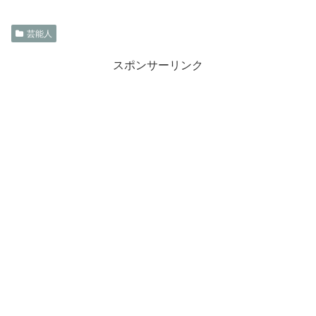
芸能人
スポンサーリンク