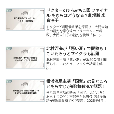
認。中村雅俊 50年目の俺たちの旅を今
すぐチェック
ドクターx ひろみちこ回 ファイナ
映画
ル あきらはどうなる？劇場版 米
倉涼子
ドクターX劇場最終版を深掘り！大門未知
子の新たな章永遠のフリーランス外科
医、大門未知子の新たな挑戦「私、失敗
しないので。」このセリフを聞けば、誰
もが彼女の凛とした姿と、揺るぎない自
信を思い出すだろう。ドラマ『ドクターX
北村匠海が『悪い夏』で闇堕ち！
映画
～外科医・大門未知子～...
こいたろうとマイクラも話題
北村匠海主演『悪い夏』が3/20公開！闇
堕ちやこいたろう、マイクラ話題を解
説。
横浜流星主演『国宝』の見どころ
映画
とあらすじが#歌舞伎魂で話題！
横浜流星主演の映画『国宝』見どころと
あらすじ公開！吉沢亮と歌舞伎で競う物
語が#歌舞伎魂でXで話題。2025年6月6
日公開を1500文字以上で解説。X拡散リ
ンク付き！