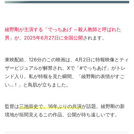
綾野剛が主演する「でっちあげ ～殺人教師と呼ばれた
男」が、2025年6月27日に全国公開
されます。
東映配給、126分のこの映画は、4月2日に特報映像とティ
ザービジュアルが解禁され、Xで「#でっちあげ」がトレ
ンド入り。私が特報を見た瞬間、「綾野剛の表情がすご
い…！」と鳥肌が立ちました。
監督は
三池崇史で、16年ぶりの共演
が話題。綾野剛の新
境地が垣間見えるこの作品、公開が待ち遠しいです。