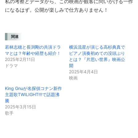
私の考察とデータから、この映画が観客に問いかける一作
になるはず。公開が楽しみで仕方ありません！
関連
若林志穂と長渕剛の共演ドラ
横浜流星が演じる高杉典真で
マとは？年齢や経歴も紹介！
ピアノ演奏初めての没頭ぶり
2025年2月11日
とは？『片思い世界』映画公
ドラマ
開
2025年4月4日
映画
King Gnuが名探偵コナン新作
主題歌TWILIGHT!!!で話題沸
騰
2025年3月15日
歌手