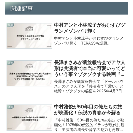
関連記事
中村アンと小林涼子がおむすびグ
映画
ランメゾンパリ輝く
中村アンと小林涼子がおむすびグランメ
ゾンパリ輝く！TERASSも話題。
長澤まさみが凱旋報告会でアヤ人
映画
形は共演者で本当に可愛いってど
ういう事？ゾクゾクする映画『ド
ールハウス』
長澤まさみが凱旋報告会で『ドールハウ
ス』のアヤ人形を『共演者で可愛い』と
絶賛！ゾクゾクの秘密を2025年4月7日最
新情報で独自解説。映画の魅力が丸わか
り！
中村雅俊が50年目の俺たちの旅
映画
が映画化！伝説の青春が今蘇る
「中村雅俊 50年目の俺たちの旅」が映
画化！1975年の伝説的ドラマが現代に甦
り、出演者の成長や音楽の魅力も再確