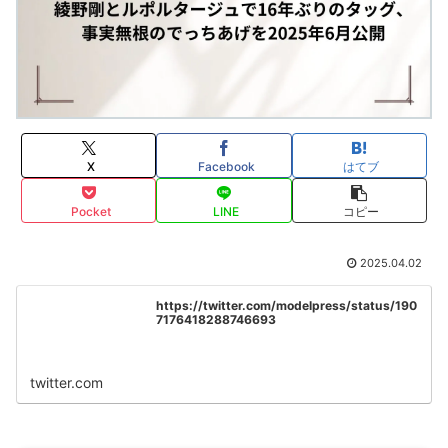
X
Facebook
はてブ
Pocket
LINE
コピー
2025.04.02
https://twitter.com/modelpress/status/190
7176418288746693
twitter.com