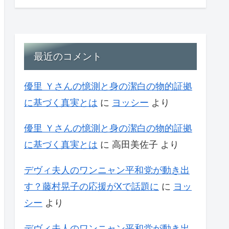
最近のコメント
優里 Ｙさんの憶測と身の潔白の物的証拠
に基づく真実とは
に
ヨッシー
より
優里 Ｙさんの憶測と身の潔白の物的証拠
に基づく真実とは
に
高田美佐子
より
デヴィ夫人のワンニャン平和党が動き出
す？藤村晃子の応援がXで話題に
に
ヨッ
シー
より
デヴィ夫人のワンニャン平和党が動き出