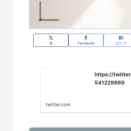
X
Facebook
はてブ
https://twit
541229869
twitter.com